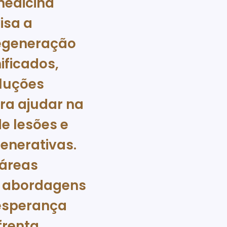
medicina
isa a
regeneração
ificados,
luções
ra ajudar na
e lesões e
enerativas.
 áreas
 abordagens
esperança
frenta