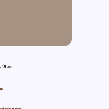
s Úteis
me
l