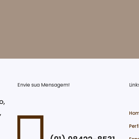
Envie sua Mensagem!
Link
o,
,
Ho
Perfi