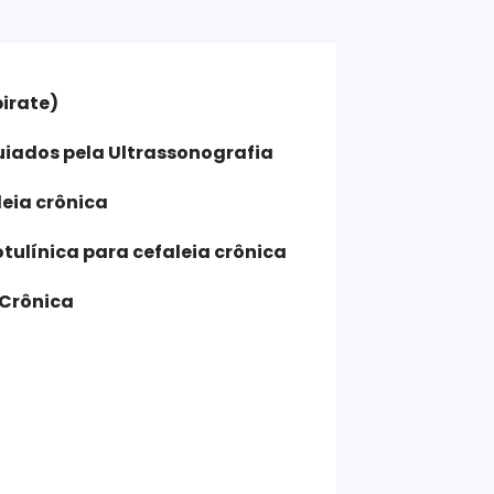
irate)
uiados pela Ultrassonografia
leia crônica
otulínica para cefaleia crônica
 Crônica