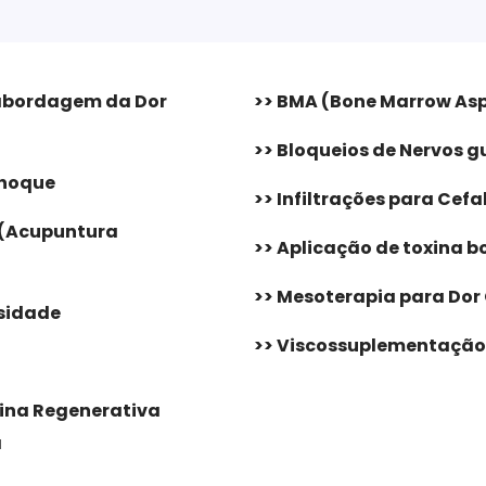
 abordagem da Dor
>> BMA (Bone Marrow Asp
>> Bloqueios de Nervos g
Choque
>> Infiltrações para Cefa
 (Acupuntura
>> Aplicação de toxina b
>> Mesoterapia para Dor
nsidade
>> Viscossuplementação
cina Regenerativa
a