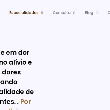
Especialidades
Consulta
Blog
C
de em dor
o alívio e
 dores
cando
alidade de
ntes. .
Por