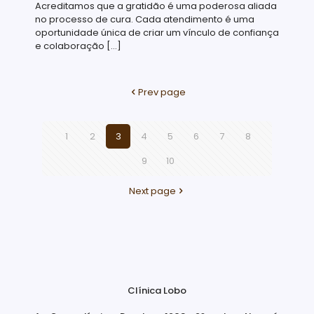
Acreditamos que a gratidão é uma poderosa aliada
no processo de cura. Cada atendimento é uma
oportunidade única de criar um vínculo de confiança
e colaboração
[…]
Prev page
1
2
3
4
5
6
7
8
9
10
Next page
Clínica Lobo